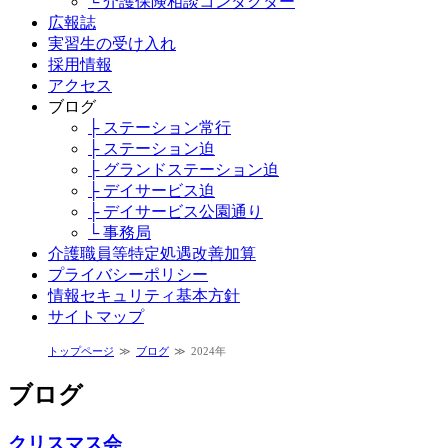
└ 介護保険相談コンダクター
広報誌
実習生の受け入れ
採用情報
アクセス
ブログ
├ ステーション常行
├ ステーション迫
├ グランドステーション迫
├ デイサービス迫
├ デイサービス公園通り
└ 事務局
介護職員等特定処遇改善加算
プライバシーポリシー
情報セキュリティ基本方針
サイトマップ
トップページ
ブログ
2024年
ブログ
クリスマス会