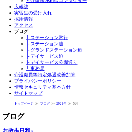
└ 介護保険相談コンダクター
広報誌
実習生の受け入れ
採用情報
アクセス
ブログ
├ ステーション常行
├ ステーション迫
├ グランドステーション迫
├ デイサービス迫
├ デイサービス公園通り
└ 事務局
介護職員等特定処遇改善加算
プライバシーポリシー
情報セキュリティ基本方針
サイトマップ
トップページ
ブログ
2021年
5月
ブログ
お散歩日和♪