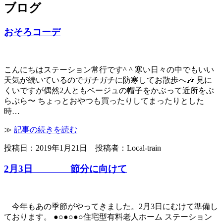
ブログ
おそろコーデ
こんにちはステーション常行です^ ^ 寒い日々の中でもいい
天気が続いているのでガチガチに防寒してお散歩へ🎶 見に
くいですが偶然2人ともベージュの帽子をかぶって近所をぶ
らぶら〜 ちょっとおやつも買ったりしてまったりとした
時…
≫
記事の続きを読む
投稿日：2019年1月21日 投稿者：Local-train
2月3日 節分に向けて
今年もあの季節がやってきました。2月3日にむけて準備し
ております。 ●○●○●○住宅型有料老人ホーム ステーション