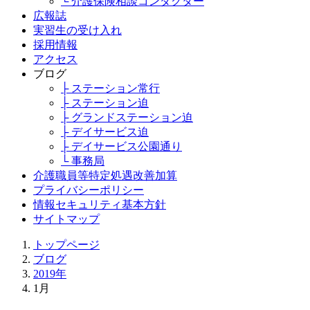
└ 介護保険相談コンダクター
広報誌
実習生の受け入れ
採用情報
アクセス
ブログ
├ ステーション常行
├ ステーション迫
├ グランドステーション迫
├ デイサービス迫
├ デイサービス公園通り
└ 事務局
介護職員等特定処遇改善加算
プライバシーポリシー
情報セキュリティ基本方針
サイトマップ
トップページ
ブログ
2019年
1月