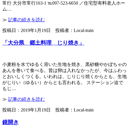
常行 大分市常行163-1 ℡097-523-6650 ／住宅型有料老人ホー
ム…
≫
記事の続きを読む
投稿日：2019年1月19日 投稿者：Local-train
「大分県 郷土料理 じり焼き」
小麦粉を水でゆるく溶いた生地を焼き、黒砂糖やかぼちゃの
あんを巻いて食べる。昔は卵は入れなかったが、今はふわっ
とおいしくつくる。いわれは、じりじり焼くからとも、生地
がじりい（ゆるい）からとも言われる。 ステーション迫で
もじ…
≫
記事の続きを読む
投稿日：2019年1月19日 投稿者：Local-train
鏡開き