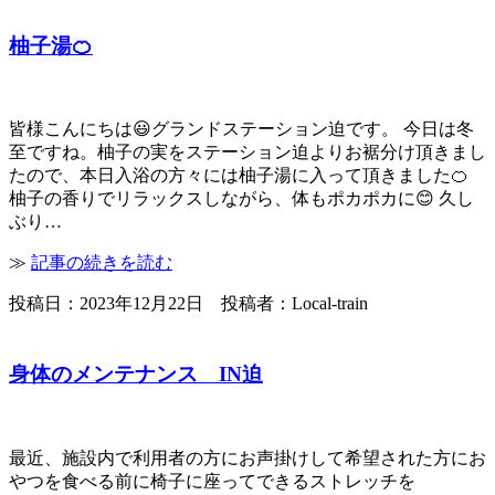
柚子湯🍊
皆様こんにちは😃グランドステーション迫です。 今日は冬
至ですね。柚子の実をステーション迫よりお裾分け頂きまし
たので、本日入浴の方々には柚子湯に入って頂きました🍊
柚子の香りでリラックスしながら、体もポカポカに😊 久し
ぶり…
≫
記事の続きを読む
投稿日：2023年12月22日 投稿者：Local-train
身体のメンテナンス IN迫
最近、施設内で利用者の方にお声掛けして希望された方にお
やつを食べる前に椅子に座ってできるストレッチを