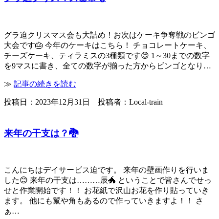
グラ迫クリスマス会も大詰め！お次はケーキ争奪戦のビンゴ
大会です🎂 今年のケーキはこちら！ チョコレートケーキ、
チーズケーキ、ティラミスの3種類です😊 1～30までの数字
を9マスに書き、全ての数字が揃った方からビンゴとなり…
≫
記事の続きを読む
投稿日：2023年12月31日 投稿者：Local-train
来年の干支は？🐉
こんにちはデイサービス迫です。 来年の壁画作りを行いま
した😊 来年の干支は………辰🐲 ということで皆さんでせっ
せと作業開始です！！ お花紙で沢山お花を作り貼っていき
ます。 他にも鬣や角もあるので作っていきますよ！！ さ
ぁ…