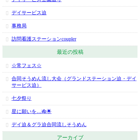
デイサービス迫
事務局
訪問看護ステーションcoupler
最近の投稿
☆常フェス☆
合同そうめん流し大会（グランドステーション迫・デイ
サービス迫）
七夕祭り
星に願いを…🎋🌟
デイ迫＆グラ迫合同流しそうめん
アーカイブ