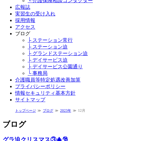
└ 介護保険相談コンダクター
広報誌
実習生の受け入れ
採用情報
アクセス
ブログ
├ ステーション常行
├ ステーション迫
├ グランドステーション迫
├ デイサービス迫
├ デイサービス公園通り
└ 事務局
介護職員等特定処遇改善加算
プライバシーポリシー
情報セキュリティ基本方針
サイトマップ
トップページ
ブログ
2023年
12月
ブログ
グラ迫クリスマス③🎄🎅