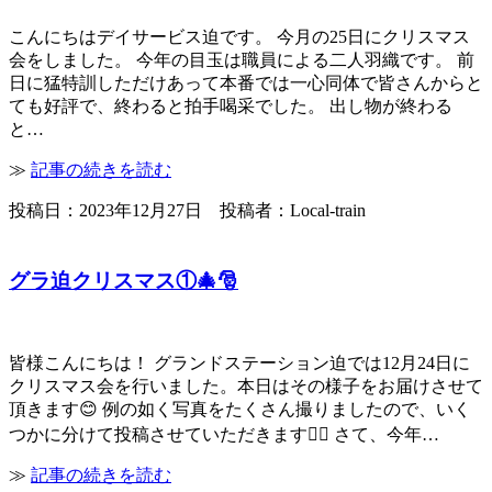
こんにちはデイサービス迫です。 今月の25日にクリスマス
会をしました。 今年の目玉は職員による二人羽織です。 前
日に猛特訓しただけあって本番では一心同体で皆さんからと
ても好評で、終わると拍手喝采でした。 出し物が終わる
と…
≫
記事の続きを読む
投稿日：2023年12月27日 投稿者：Local-train
グラ迫クリスマス①🎄🎅
皆様こんにちは！ グランドステーション迫では12月24日に
クリスマス会を行いました。本日はその様子をお届けさせて
頂きます😊 例の如く写真をたくさん撮りましたので、いく
つかに分けて投稿させていただきます🙇‍♀️ さて、今年…
≫
記事の続きを読む