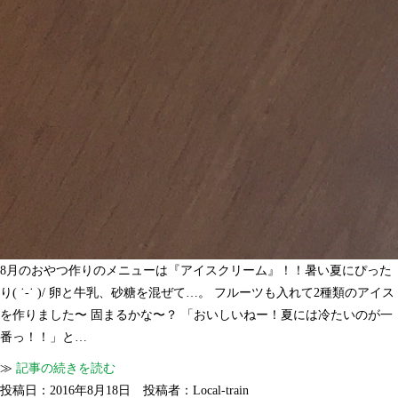
8月のおやつ作りのメニューは『アイスクリーム』！！暑い夏にぴった
り( ˙-˙ )/ 卵と牛乳、砂糖を混ぜて…。 フルーツも入れて2種類のアイス
を作りました〜 固まるかな〜？ 「おいしいねー！夏には冷たいのが一
番っ！！」と…
≫
記事の続きを読む
投稿日：2016年8月18日 投稿者：Local-train