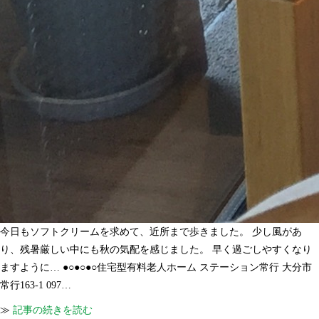
今日もソフトクリームを求めて、近所まで歩きました。 少し風があ
り、残暑厳しい中にも秋の気配を感じました。 早く過ごしやすくなり
ますように… ●○●○●○住宅型有料老人ホーム ステーション常行 大分市
常行163-1 097…
≫
記事の続きを読む