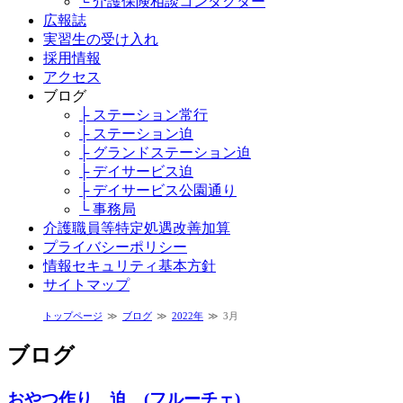
└ 介護保険相談コンダクター
広報誌
実習生の受け入れ
採用情報
アクセス
ブログ
├ ステーション常行
├ ステーション迫
├ グランドステーション迫
├ デイサービス迫
├ デイサービス公園通り
└ 事務局
介護職員等特定処遇改善加算
プライバシーポリシー
情報セキュリティ基本方針
サイトマップ
トップページ
ブログ
2022年
3月
ブログ
おやつ作り 迫 (フルーチェ)