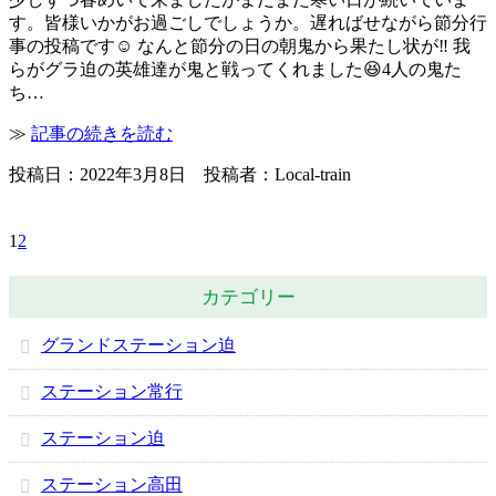
す。皆様いかがお過ごしでしょうか。遅ればせながら節分行
事の投稿です☺️ なんと節分の日の朝鬼から果たし状が‼️ 我
らがグラ迫の英雄達が鬼と戦ってくれました😆4人の鬼た
ち…
≫
記事の続きを読む
投稿日：2022年3月8日 投稿者：Local-train
1
2
カテゴリー
グランドステーション迫
ステーション常行
ステーション迫
ステーション高田