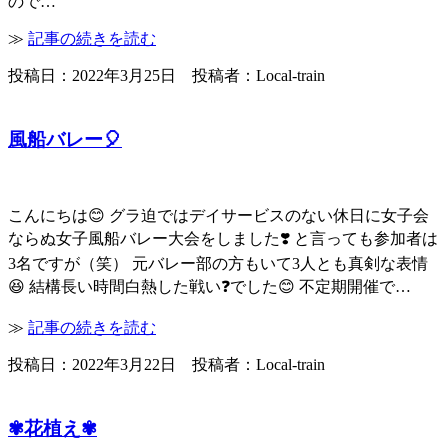
ので…
≫
記事の続きを読む
投稿日：2022年3月25日 投稿者：Local-train
風船バレー🎈
こんにちは😊 グラ迫ではデイサービスのない休日に女子会
ならぬ女子風船バレー大会をしました❣️ と言っても参加者は
3名ですが（笑） 元バレー部の方もいて3人とも真剣な表情
😆 結構長い時間白熱した戦い❓でした😊 不定期開催で…
≫
記事の続きを読む
投稿日：2022年3月22日 投稿者：Local-train
✾花植え✾