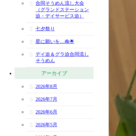
合同そうめん流し大会
（グランドステーション
迫・デイサービス迫）
七夕祭り
星に願いを…🎋🌟
デイ迫＆グラ迫合同流し
そうめん
アーカイブ
2026年8月
2026年7月
2026年6月
2026年5月