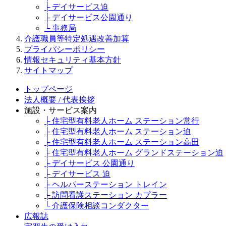
├ デイサービス迫
├ デイサービス公園通り
└ 事務局
介護職員等特定処遇改善加算
プライバシーポリシー
情報セキュリティ基本方針
サイトマップ
トップページ
法人概要 / 代表挨拶
施設・サービス案内
├ 住宅型有料老人ホーム ステーション常行
├ 住宅型有料老人ホーム ステーション迫
├ 住宅型有料老人ホーム ステーション高田
├ 住宅型有料老人ホーム グランドステーション迫
├ デイサービス 公園通り
├ デイサービス 迫
├ ヘルパーステーション トレイン
├ 訪問看護ステーション カプラー
└ 介護保険相談コンダクター
広報誌