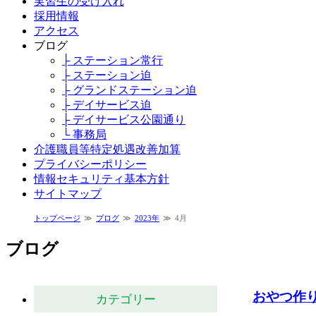
実習生の受け入れ
採用情報
アクセス
ブログ
├ ステーション常行
├ ステーション迫
├ グランドステーション迫
├ デイサービス迫
├ デイサービス公園通り
└ 事務局
介護職員等特定処遇改善加算
プライバシーポリシー
情報セキュリティ基本方針
サイトマップ
トップページ
ブログ
2023年
4月
ブログ
おやつ作り
カテゴリー