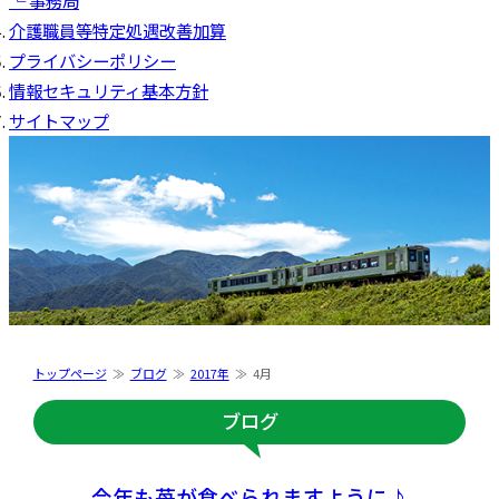
└ 事務局
介護職員等特定処遇改善加算
プライバシーポリシー
情報セキュリティ基本方針
サイトマップ
トップページ
ブログ
2017年
4月
ブログ
今年も苺が食べられますように♪