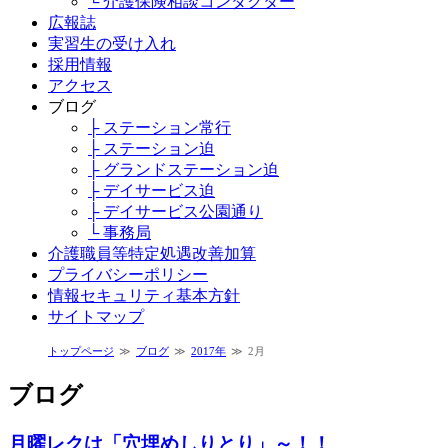
└ 介護保険相談コンダクター
広報誌
実習生の受け入れ
採用情報
アクセス
ブログ
├ ステーション常行
├ ステーション迫
├ グランドステーション迫
├ デイサービス迫
├ デイサービス公園通り
└ 事務局
介護職員等特定処遇改善加算
プライバシーポリシー
情報セキュリティ基本方針
サイトマップ
トップページ
ブログ
2017年
2月
ブログ
月曜レクは「穴埋めしりとり」～！！