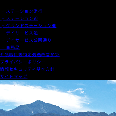
ブログ
├ ステーション常行
├ ステーション迫
├ グランドステーション迫
├ デイサービス迫
├ デイサービス公園通り
└ 事務局
介護職員等特定処遇改善加算
プライバシーポリシー
情報セキュリティ基本方針
サイトマップ