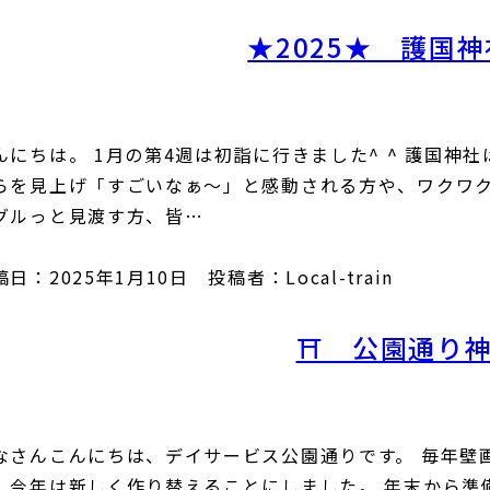
★2025★ 護国
んにちは。 1月の第4週は初詣に行きました^ ^ 護国
らを見上げ「すごいなぁ〜」と感動される方や、ワクワ
グルっと見渡す方、皆…
日：2025年1月10日 投稿者：Local-train
⛩ 公園通り
なさんこんにちは、デイサービス公園通りです。 毎年壁
、今年は新しく作り替えることにしました。 年末から準