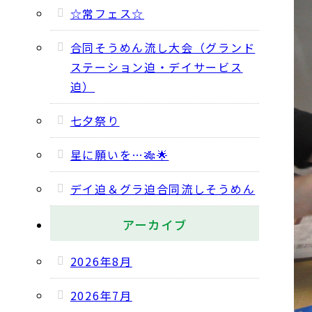
☆常フェス☆
合同そうめん流し大会（グランド
ステーション迫・デイサービス
迫）
七夕祭り
星に願いを…🎋🌟
デイ迫＆グラ迫合同流しそうめん
アーカイブ
2026年8月
2026年7月