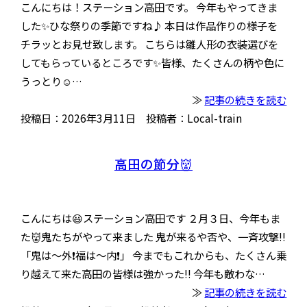
こんにちは！ステーション高田です。 今年もやってきま
した✨ひな祭りの季節ですね♪ 本日は作品作りの様子を
チラッとお見せ致します。 こちらは雛人形の衣装選びを
してもらっているところです✨皆様、たくさんの柄や色に
うっとり☺️…
≫
記事の続きを読む
投稿日：2026年3月11日 投稿者：Local-train
高田の節分👹
こんにちは😃ステーション高田です ２月３日、今年もま
た👹鬼たちがやって来ました 鬼が来るや否や、一斉攻撃‼️
「鬼は〜外❗️福は〜内❗️」 今までもこれからも、たくさん乗
り越えて来た高田の皆様は強かった‼️ 今年も敵わな…
≫
記事の続きを読む