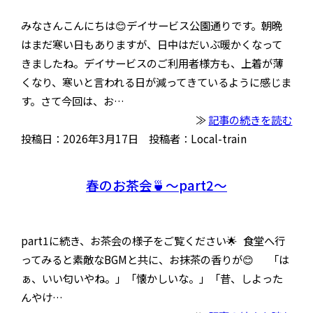
みなさんこんにちは😊デイサービス公園通りです。朝晩
はまだ寒い日もありますが、日中はだいぶ暖かくなって
きましたね。デイサービスのご利用者様方も、上着が薄
くなり、寒いと言われる日が減ってきているように感じま
す。さて今回は、お…
≫
記事の続きを読む
投稿日：2026年3月17日 投稿者：Local-train
春のお茶会🍵〜part2〜
part1に続き、お茶会の様子をご覧ください🌟 食堂へ行
ってみると素敵なBGMと共に、お抹茶の香りが😊 「は
ぁ、いい匂いやね。」「懐かしいな。」「昔、しよった
んやけ…