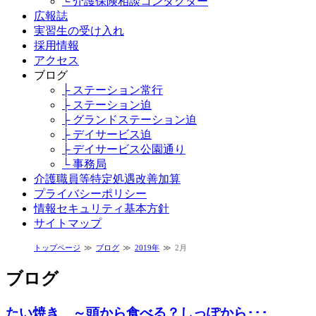
└ 介護保険相談コンダクター
広報誌
実習生の受け入れ
採用情報
アクセス
ブログ
├ ステーション常行
├ ステーション迫
├ グランドステーション迫
├ デイサービス迫
├ デイサービス公園通り
└ 事務局
介護職員等特定処遇改善加算
プライバシーポリシー
情報セキュリティ基本方針
サイトマップ
トップページ
ブログ
2019年
2月
ブログ
たい焼き ～頭から食べる？しっぽから･･･