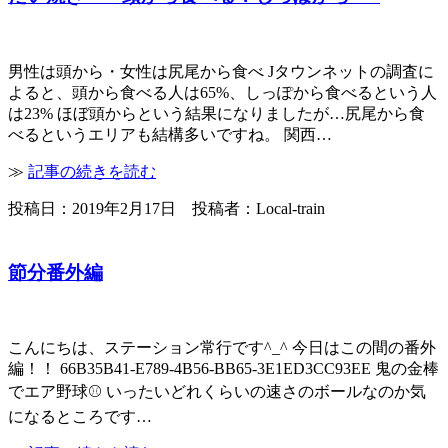
男性は頭から・女性は尻尾から食べ Jタウンネットの調査に
よると、頭から食べる人は65%、しっぽから食べるという人
は23% ほぼ頭からという結果になりましたが…尻尾から食
べるというエリアも結構多いですね。 関西…
≫
記事の続きを読む
投稿日：2019年2月17日 投稿者：Local-train
節分番外編
こんにちは、ステーション常行です^_^ 今日はこの間の番外
編！！ 66B35B41-E789-4B56-BB65-3E1ED3CC93EE 鬼の金棒
でエア野球⚾️ いったいどれくらいの速さのボールなのか気
になるところです…