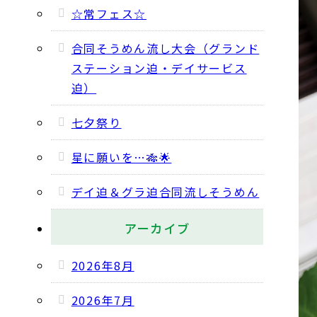
☆常フェス☆
合同そうめん流し大会（グランド
ステーション迫・デイサービス
迫）
七夕祭り
星に願いを…🎋🌟
デイ迫＆グラ迫合同流しそうめん
アーカイブ
2026年8月
2026年7月