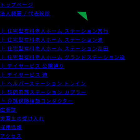
トップページ
法人概要 / 代表挨拶
施設・サービス案内
├ 住宅型有料老人ホーム ステーション常行
├ 住宅型有料老人ホーム ステーション迫
├ 住宅型有料老人ホーム ステーション高田
├ 住宅型有料老人ホーム グランドステーション迫
├ デイサービス 公園通り
├ デイサービス 迫
├ ヘルパーステーション トレイン
├ 訪問看護ステーション カプラー
└ 介護保険相談コンダクター
広報誌
実習生の受け入れ
採用情報
アクセス