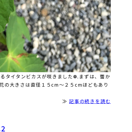
るタイタンビカスが咲きました❁.まずは、蕾か
 花の大きさは直径１５cm～２５cmほどもあり
≫
記事の続きを読む
.2