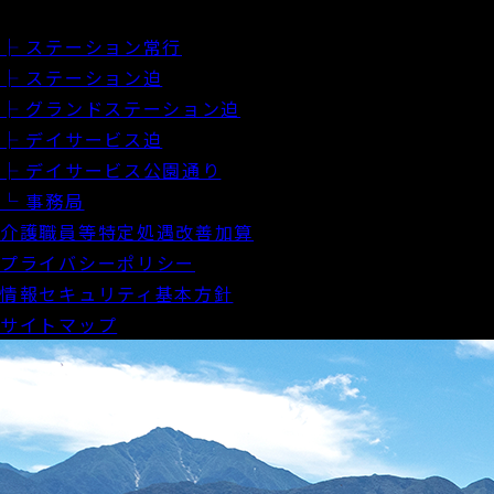
ブログ
├ ステーション常行
├ ステーション迫
├ グランドステーション迫
├ デイサービス迫
├ デイサービス公園通り
└ 事務局
介護職員等特定処遇改善加算
プライバシーポリシー
情報セキュリティ基本方針
サイトマップ