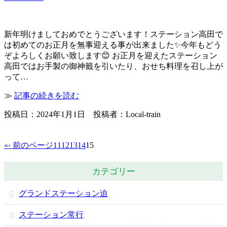
新年明けましておめでとうございます！ステーション高田で
は初めてのお正月を無事迎える事が出来ました✨今年もどう
ぞよろしくお願い致します😊 お正月を迎えたステーション
高田ではお手製の御神籤を引いたり、おせち料理を召し上が
って…
≫
記事の続きを読む
投稿日：2024年1月1日 投稿者：Local-train
«
‹ 前のページ
11
12
13
14
15
カテゴリー
グランドステーション迫
ステーション常行