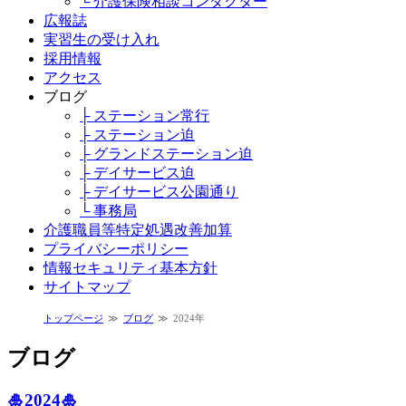
└ 介護保険相談コンダクター
広報誌
実習生の受け入れ
採用情報
アクセス
ブログ
├ ステーション常行
├ ステーション迫
├ グランドステーション迫
├ デイサービス迫
├ デイサービス公園通り
└ 事務局
介護職員等特定処遇改善加算
プライバシーポリシー
情報セキュリティ基本方針
サイトマップ
トップページ
ブログ
2024年
ブログ
🎍2024🎍