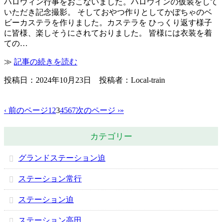
ハロウィン行事をおこないました。ハロウインの仮装をして
いただき記念撮影。 そしておやつ作りとしてかぼちゃのベ
ビーカステラを作りました。カステラを ひっくり返す様子
に皆様、楽しそうにされておりました。 皆様には衣装を着
ての…
≫
記事の続きを読む
投稿日：2024年10月23日 投稿者：Local-train
‹ 前のページ
1
2
3
4
5
6
7
次のページ ›
»
カテゴリー
グランドステーション迫
ステーション常行
ステーション迫
ステーション高田