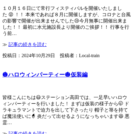
１０月１６日にて常行フィスティバルを開催いたしまし
た 😝 ！！ 本来であれば８月に開催しますが、コロナと台風
の影響で開催が出来ませんでした😢今月無事に開催出来ま
した！！ 最初に水元施設長より開催のご挨拶！！ 行事を行
う前…
≫
記事の続きを読む
投稿日：2024年10月29日 投稿者：Local-train
🎃ハロウィンパーティー🎃仮装編
皆様こんにちは😃ステーション高田では、一足早いハロウ
ィンパーティーを行いました！ まずは仮装の様子から🤭 ド
ラキュラマントで迫力を出して下さったり 帽子と箒を持て
ば魔法使いに🧙 炎だって出せるようになっちゃいます😆 悪
霊…
≫
記事の続きを読む