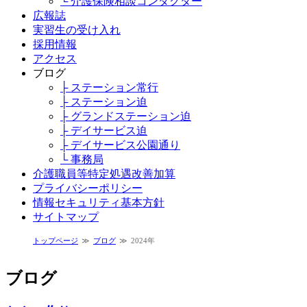
└ 介護保険相談コンダクター
広報誌
実習生の受け入れ
採用情報
アクセス
ブログ
├ ステーション常行
├ ステーション迫
├ グランドステーション迫
├ デイサービス迫
├ デイサービス公園通り
└ 事務局
介護職員等特定処遇改善加算
プライバシーポリシー
情報セキュリティ基本方針
サイトマップ
トップページ
ブログ
2024年
ブログ