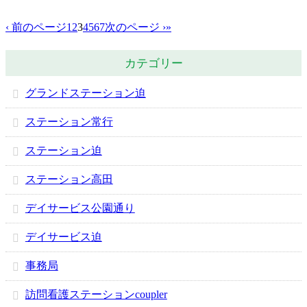
‹ 前のページ
1
2
3
4
5
6
7
次のページ ›
»
カテゴリー
グランドステーション迫
ステーション常行
ステーション迫
ステーション高田
デイサービス公園通り
デイサービス迫
事務局
訪問看護ステーションcoupler