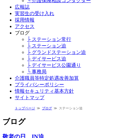
└ 介護保険相談コンダクター
広報誌
実習生の受け入れ
採用情報
アクセス
ブログ
├ ステーション常行
├ ステーション迫
├ グランドステーション迫
├ デイサービス迫
├ デイサービス公園通り
└ 事務局
介護職員等特定処遇改善加算
プライバシーポリシー
情報セキュリティ基本方針
サイトマップ
トップページ
ブログ
ステーション迫
ブログ
敬老の日 IN迫