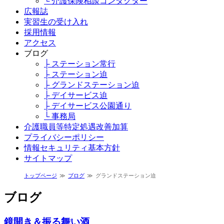
└ 介護保険相談コンダクター
広報誌
実習生の受け入れ
採用情報
アクセス
ブログ
├ ステーション常行
├ ステーション迫
├ グランドステーション迫
├ デイサービス迫
├ デイサービス公園通り
└ 事務局
介護職員等特定処遇改善加算
プライバシーポリシー
情報セキュリティ基本方針
サイトマップ
トップページ
ブログ
グランドステーション迫
ブログ
鏡開き＆振る舞い酒