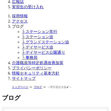
広報誌
実習生の受け入れ
採用情報
アクセス
ブログ
├ ステーション常行
├ ステーション迫
├ グランドステーション迫
├ デイサービス迫
├ デイサービス公園通り
└ 事務局
介護職員等特定処遇改善加算
プライバシーポリシー
情報セキュリティ基本方針
サイトマップ
トップページ
ブログ
～常行花火大会🧨～
ブログ