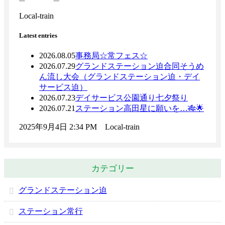
Local-train
Latest entries
2026.08.05
事務局
☆常フェス☆
2026.07.29
グランドステーション迫
合同そうめ
ん流し大会（グランドステーション迫・デイ
サービス迫）
2026.07.23
デイサービス公園通り
七夕祭り
2026.07.21
ステーション高田
星に願いを…🎋🌟
2025年9月4日 2:34 PM Local-train
カテゴリー
グランドステーション迫
ステーション常行