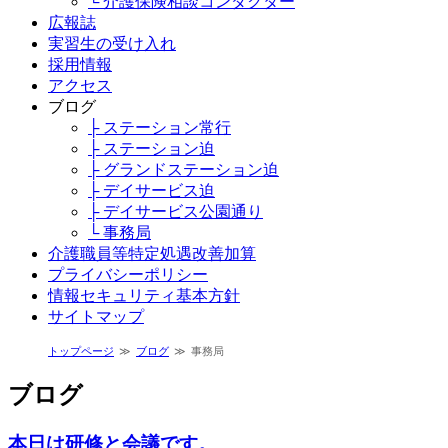
└ 介護保険相談コンダクター
広報誌
実習生の受け入れ
採用情報
アクセス
ブログ
├ ステーション常行
├ ステーション迫
├ グランドステーション迫
├ デイサービス迫
├ デイサービス公園通り
└ 事務局
介護職員等特定処遇改善加算
プライバシーポリシー
情報セキュリティ基本方針
サイトマップ
トップページ
ブログ
事務局
ブログ
本日は研修と会議です。