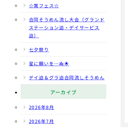
☆常フェス☆
合同そうめん流し大会（グランド
ステーション迫・デイサービス
迫）
七夕祭り
星に願いを…🎋🌟
デイ迫＆グラ迫合同流しそうめん
アーカイブ
2026年8月
2026年7月