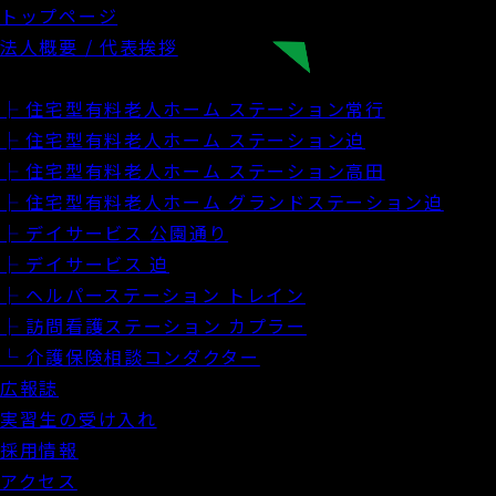
トップページ
法人概要 / 代表挨拶
施設・サービス案内
├ 住宅型有料老人ホーム ステーション常行
├ 住宅型有料老人ホーム ステーション迫
├ 住宅型有料老人ホーム ステーション高田
├ 住宅型有料老人ホーム グランドステーション迫
├ デイサービス 公園通り
├ デイサービス 迫
├ ヘルパーステーション トレイン
├ 訪問看護ステーション カプラー
└ 介護保険相談コンダクター
広報誌
実習生の受け入れ
採用情報
アクセス