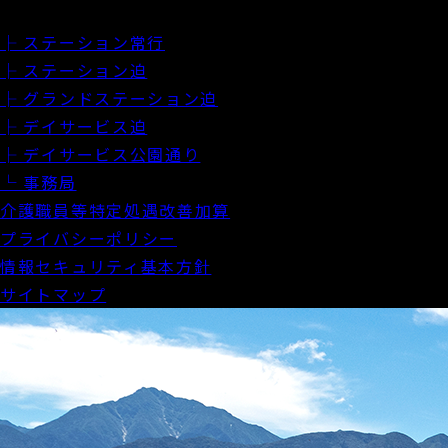
ブログ
├ ステーション常行
├ ステーション迫
├ グランドステーション迫
├ デイサービス迫
├ デイサービス公園通り
└ 事務局
介護職員等特定処遇改善加算
プライバシーポリシー
情報セキュリティ基本方針
サイトマップ