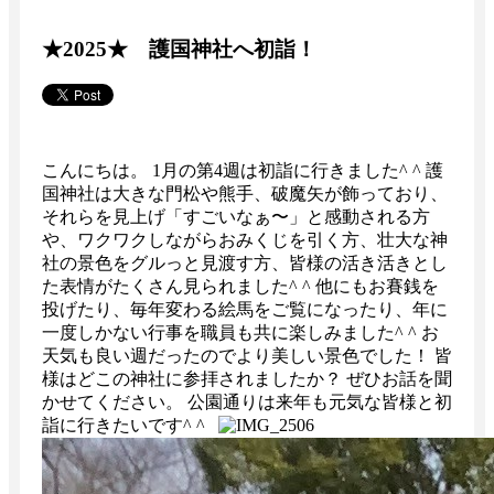
★2025★ 護国神社へ初詣！
こんにちは。 1月の第4週は初詣に行きました^ ^ 護
国神社は大きな門松や熊手、破魔矢が飾っており、
それらを見上げ「すごいなぁ〜」と感動される方
や、ワクワクしながらおみくじを引く方、壮大な神
社の景色をグルっと見渡す方、皆様の活き活きとし
た表情がたくさん見られました^ ^ 他にもお賽銭を
投げたり、毎年変わる絵馬をご覧になったり、年に
一度しかない行事を職員も共に楽しみました^ ^ お
天気も良い週だったのでより美しい景色でした！ 皆
様はどこの神社に参拝されましたか？ ぜひお話を聞
かせてください。 公園通りは来年も元気な皆様と初
詣に行きたいです^ ^