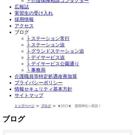
└ 介護保険相談コンダクター
広報誌
実習生の受け入れ
採用情報
アクセス
ブログ
├ ステーション常行
├ ステーション迫
├ グランドステーション迫
├ デイサービス迫
├ デイサービス公園通り
└ 事務局
介護職員等特定処遇改善加算
プライバシーポリシー
情報セキュリティ基本方針
サイトマップ
トップページ
ブログ
★2025★ 護国神社へ初詣！
ブログ