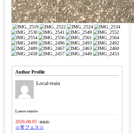
Author Profile
Local-train
Latest entries
2026.08.05
事務局
☆常フェス☆