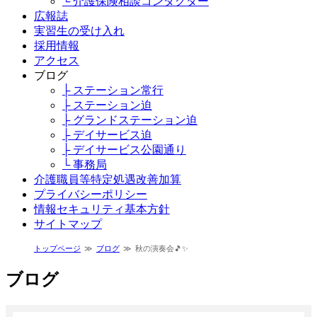
└ 介護保険相談コンダクター
広報誌
実習生の受け入れ
採用情報
アクセス
ブログ
├ ステーション常行
├ ステーション迫
├ グランドステーション迫
├ デイサービス迫
├ デイサービス公園通り
└ 事務局
介護職員等特定処遇改善加算
プライバシーポリシー
情報セキュリティ基本方針
サイトマップ
トップページ
ブログ
秋の演奏会🎵✨
ブログ