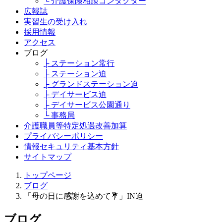
└ 介護保険相談コンダクター
広報誌
実習生の受け入れ
採用情報
アクセス
ブログ
├ ステーション常行
├ ステーション迫
├ グランドステーション迫
├ デイサービス迫
├ デイサービス公園通り
└ 事務局
介護職員等特定処遇改善加算
プライバシーポリシー
情報セキュリティ基本方針
サイトマップ
トップページ
ブログ
「母の日に感謝を込めて💐」IN迫
ブログ