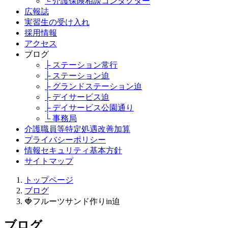
└ 介護保険相談コンダクター
広報誌
実習生の受け入れ
採用情報
アクセス
ブログ
├ ステーション常行
├ ステーション迫
├ グランドステーション迫
├ デイサービス迫
├ デイサービス公園通り
└ 事務局
介護職員等特定処遇改善加算
プライバシーポリシー
情報セキュリティ基本方針
サイトマップ
トップページ
ブログ
🍓フルーツサンド作りin迫
ブログ