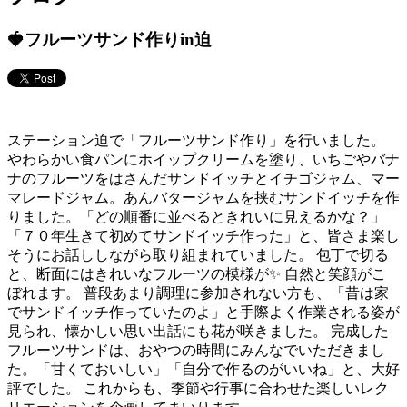
🍓フルーツサンド作りin迫
ステーション迫で「フルーツサンド作り」を行いました。
やわらかい食パンにホイップクリームを塗り、いちごやバナ
ナのフルーツをはさんだサンドイッチとイチゴジャム、マー
マレードジャム。あんバタージャムを挟むサンドイッチを作
りました。「どの順番に並べるときれいに見えるかな？」
「７０年生きて初めてサンドイッチ作った」と、皆さま楽し
そうにお話ししながら取り組まれていました。 包丁で切る
と、断面にはきれいなフルーツの模様が✨ 自然と笑顔がこ
ぼれます。 普段あまり調理に参加されない方も、「昔は家
でサンドイッチ作っていたのよ」と手際よく作業される姿が
見られ、懐かしい思い出話にも花が咲きました。 完成した
フルーツサンドは、おやつの時間にみんなでいただきまし
た。「甘くておいしい」「自分で作るのがいいね」と、大好
評でした。 これからも、季節や行事に合わせた楽しいレク