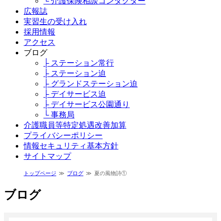
└ 介護保険相談コンダクター
広報誌
実習生の受け入れ
採用情報
アクセス
ブログ
├ ステーション常行
├ ステーション迫
├ グランドステーション迫
├ デイサービス迫
├ デイサービス公園通り
└ 事務局
介護職員等特定処遇改善加算
プライバシーポリシー
情報セキュリティ基本方針
サイトマップ
トップページ
ブログ
夏の風物詩①
ブログ