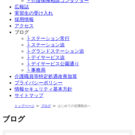
└ 介護保険相談コンダクター
広報誌
実習生の受け入れ
採用情報
アクセス
ブログ
├ ステーション常行
├ ステーション迫
├ グランドステーション迫
├ デイサービス迫
├ デイサービス公園通り
└ 事務局
介護職員等特定処遇改善加算
プライバシーポリシー
情報セキュリティ基本方針
サイトマップ
トップページ
ブログ
はじめての近隣散歩へ
ブログ