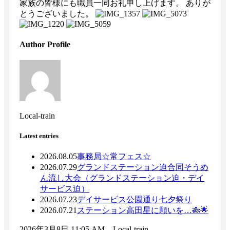
家族の皆様にも職員一同お礼申し上げます。 ありが
とうございました。
Author Profile
Local-train
Latest entries
2026.08.05
事務局
☆常フェス☆
2026.07.29
グランドステーション迫
合同そうめ
ん流し大会（グランドステーション迫・デイ
サービス迫）
2026.07.23
デイサービス公園通り
七夕祭り
2026.07.21
ステーション高田
星に願いを…🎋🌟
2026年3月8日 11:05 AM Local-train