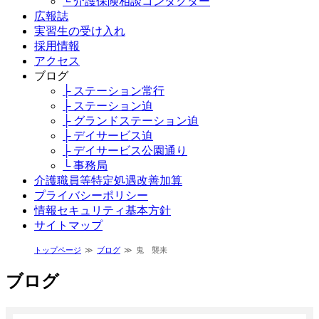
└ 介護保険相談コンダクター
広報誌
実習生の受け入れ
採用情報
アクセス
ブログ
├ ステーション常行
├ ステーション迫
├ グランドステーション迫
├ デイサービス迫
├ デイサービス公園通り
└ 事務局
介護職員等特定処遇改善加算
プライバシーポリシー
情報セキュリティ基本方針
サイトマップ
トップページ
ブログ
鬼 襲来
ブログ