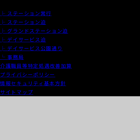
ブログ
├ ステーション常行
├ ステーション迫
├ グランドステーション迫
├ デイサービス迫
├ デイサービス公園通り
└ 事務局
介護職員等特定処遇改善加算
プライバシーポリシー
情報セキュリティ基本方針
サイトマップ