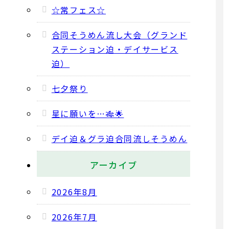
☆常フェス☆
合同そうめん流し大会（グランド
ステーション迫・デイサービス
迫）
七夕祭り
星に願いを…🎋🌟
デイ迫＆グラ迫合同流しそうめん
アーカイブ
2026年8月
2026年7月