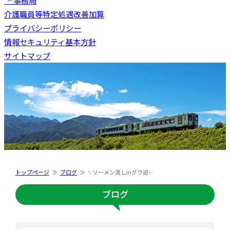
└ 事務局
介護職員等特定処遇改善加算
プライバシーポリシー
情報セキュリティ基本方針
サイトマップ
トップページ
ブログ
✨ソーメン流しinグラ迫✨
ブログ