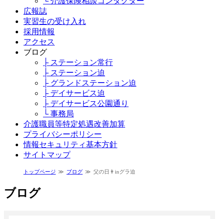
└ 介護保険相談コンダクター
広報誌
実習生の受け入れ
採用情報
アクセス
ブログ
├ ステーション常行
├ ステーション迫
├ グランドステーション迫
├ デイサービス迫
├ デイサービス公園通り
└ 事務局
介護職員等特定処遇改善加算
プライバシーポリシー
情報セキュリティ基本方針
サイトマップ
トップページ
ブログ
父の日👨inグラ迫
ブログ